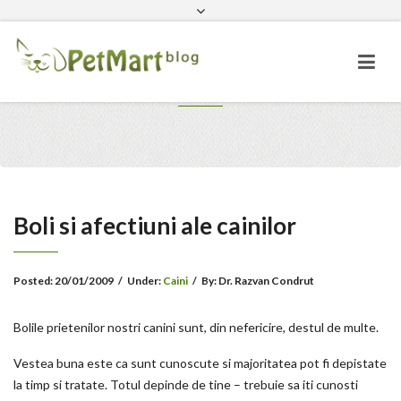
Facebook
PetMart.ro
Ai întrebari? Sună-ne
Boli si afectiuni ale cainilor
Boli si afectiuni ale cainilor
Posted:
20/01/2009
/
Under:
Caini
/
By:
Dr. Razvan Condrut
Bolile prietenilor nostri canini sunt, din nefericire, destul de multe.
Vestea buna este ca sunt cunoscute si majoritatea pot fi depistate
la timp si tratate. Totul depinde de tine – trebuie sa iti cunosti