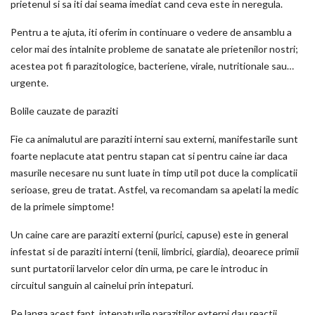
prietenul si sa iti dai seama imediat cand ceva este in neregula.
Pentru a te ajuta, iti oferim in continuare o vedere de ansamblu a
celor mai des intalnite probleme de sanatate ale prietenilor nostri;
acestea pot fi parazitologice, bacteriene, virale, nutritionale sau…
urgente.
Bolile cauzate de paraziti
Fie ca animalutul are paraziti interni sau externi, manifestarile sunt
foarte neplacute atat pentru stapan cat si pentru caine iar daca
masurile necesare nu sunt luate in timp util pot duce la complicatii
serioase, greu de tratat. Astfel, va recomandam sa apelati la medic
de la primele simptome!
Un caine care are paraziti externi (purici, capuse) este in general
infestat si de paraziti interni (tenii, limbrici, giardia), deoarece primii
sunt purtatorii larvelor celor din urma, pe care le introduc in
circuitul sanguin al cainelui prin intepaturi.
Pe langa acest fapt, intepaturile parazitilor externi dau reactii