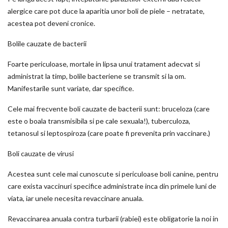
alergice care pot duce la aparitia unor boli de piele – netratate,
acestea pot deveni cronice.
Bolile cauzate de bacterii
Foarte periculoase, mortale in lipsa unui tratament adecvat si
administrat la timp, bolile bacteriene se transmit si la om.
Manifestarile sunt variate, dar specifice.
Cele mai frecvente boli cauzate de bacterii sunt: bruceloza (care
este o boala transmisibila si pe cale sexuala!), tuberculoza,
tetanosul si leptospiroza (care poate fi prevenita prin vaccinare.)
Boli cauzate de virusi
Acestea sunt cele mai cunoscute si periculoase boli canine, pentru
care exista vaccinuri specifice administrate inca din primele luni de
viata, iar unele necesita revaccinare anuala.
Revaccinarea anuala contra turbarii (rabiei) este obligatorie la noi in