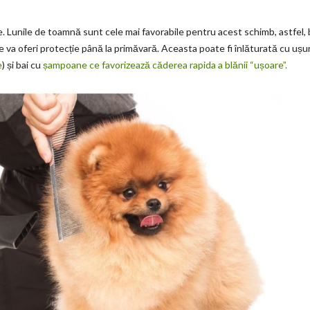
e. Lunile de toamnă sunt cele mai favorabile pentru acest schimb, astfel, 
e va oferi protecție până la primăvară. Aceasta poate fi înlăturată cu ușu
e
) și bai cu
șampoane ce favorizează căderea rapida a blănii “ușoare”.