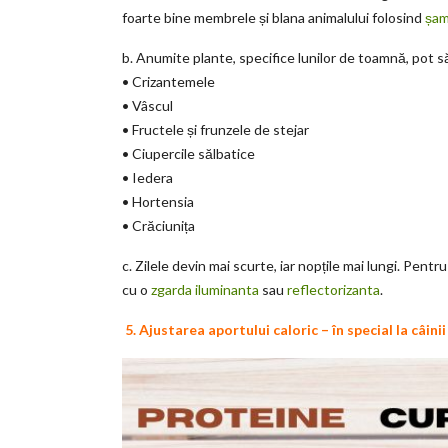
foarte bine membrele și blana animalului folosind
șam
b. Anumite plante, specifice lunilor de toamnă, pot s
• Crizantemele
• Vâscul
• Fructele și frunzele de stejar
• Ciupercile sălbatice
• Iedera
• Hortensia
• Crăciunița
c. Zilele devin mai scurte, iar nopțile mai lungi. Pent
cu o
zgarda iluminanta
sau
reflectorizanta
.
5. Ajustarea aportului caloric – în special la câini