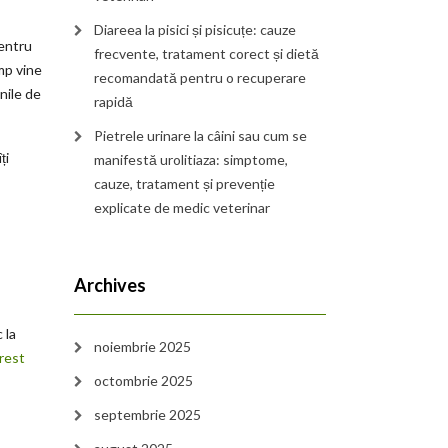
Diareea la pisici și pisicuțe: cauze
pentru
frecvente, tratament corect și dietă
mp vine
recomandată pentru o recuperare
nile de
rapidă
Pietrele urinare la câini sau cum se
ți
manifestă urolitiaza: simptome,
cauze, tratament și prevenție
explicate de medic veterinar
Archives
 la
noiembrie 2025
rest
octombrie 2025
septembrie 2025