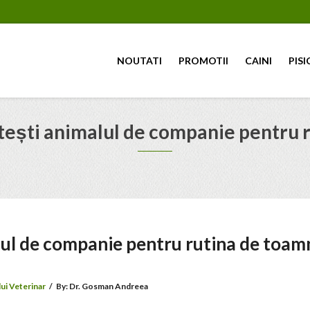
NOUTATI
PROMOTII
CAINI
PISI
ătești animalul de companie pentru 
alul de companie pentru rutina de toam
ui Veterinar
/
By:
Dr. Gosman Andreea