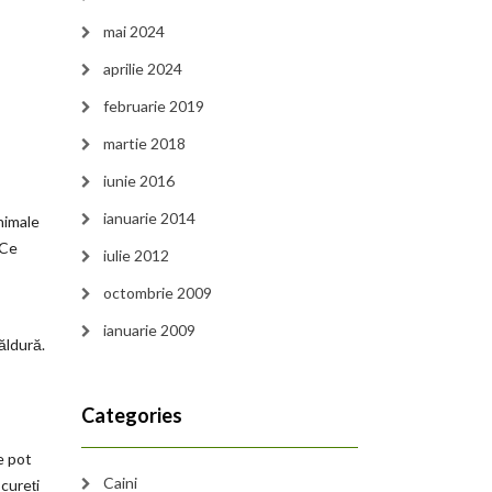
mai 2024
aprilie 2024
februarie 2019
martie 2018
iunie 2016
ianuarie 2014
nimale
 Ce
iulie 2012
octombrie 2009
ianuarie 2009
ăldură.
Categories
e pot
Caini
cureți