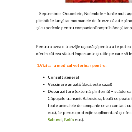
Septembrie, Octombrie, Noiembrie – lunile mult aș
plimbările lungi, iar mormanele de frunze căzute și n
și cu pericole pentru companionii noștri blănoși, iar 
Pentru a avea o tranziție ușoară și pentru a te pute
oferim câteva sfaturi importante și utile pe care să le
1.Vizita la medicul veterinar pentru:
Consult general
Vaccinare anuală
(dacă este cazul)
Deparazitare
(externă și internă) – scăderea 
Căpușele transmit Babesioza, boală ce poate fi
toate animalele de companie ce au contact cu m
etc.), iar pentru protecție suplimentară și efec
Sabunol
,
Bolfo
etc.).