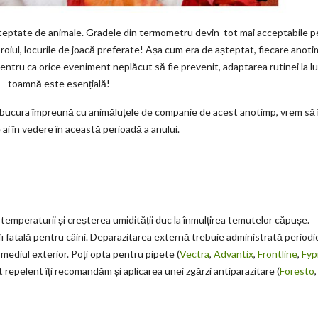
teptate de animale. Gradele din termometru devin tot mai acceptabile 
oroiul, locurile de joacă preferate! Așa cum era de așteptat, fiecare anoti
pentru ca orice eveniment neplăcut să fie prevenit, adaptarea rutinei la lu
toamnă este esențială!
a bucura împreună cu animăluțele de companie de acest anotimp, vrem să î
 ai în vedere în această perioadă a anului.
temperaturii și creșterea umidității duc la înmulțirea temutelor căpușe.
 fatală pentru câini. Deparazitarea externă trebuie administrată periodic
ediul exterior. Poți opta pentru pipete (
Vectra
,
Advantix
,
Frontline
,
Fyp
t repelent îți recomandăm și aplicarea unei zgărzi antiparazitare (
Foresto
,