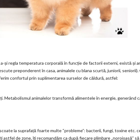
-și regla temperatura corporală în funcție de factorii externi, există și a
scute preponderent în casa, animalele cu blana scurtă, juniorii, seniorii).
ferim confortul prin suplimentarea surselor de căldură, astfel:
ați. Metabolismul animalelor transformă alimentele în energie, generând c
scoate la suprafață foarte multe “probleme”: bacterii, fungi, toxine etc. c
ți astfel de zone, îți recomandăm ca după fiecare plimbare „noroioasă” să 