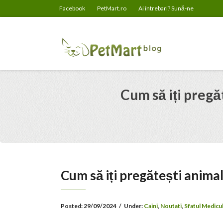
Facebook
PetMart.ro
Ai întrebari? Sună-ne
Cum să iți preg
Cum să iți pregătești anim
Posted:
29/09/2024
/
Under:
Caini
,
Noutati
,
Sfatul Medicul