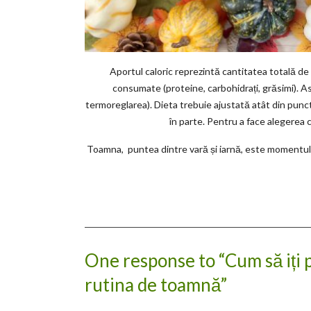
Aportul caloric reprezintă cantitatea totală de
consumate (proteine, carbohidrați, grăsimi). A
termoreglarea). Dieta trebuie ajustată atât din punct 
în parte. Pentru a face alegerea
Toamna, puntea dintre vară și iarnă, este momentul
One response to “Cum să iți
rutina de toamnă”