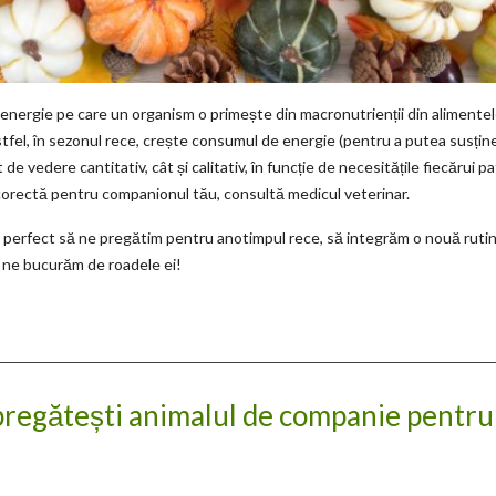
 energie pe care un organism o primește din macronutrienții din alimente
stfel, în sezonul rece, crește consumul de energie (pentru a putea susțin
de vedere cantitativ, cât și calitativ, în funcție de necesitățile fiecărui 
 corectă pentru companionul tău, consultă medicul veterinar.
 perfect să ne pregătim pentru anotimpul rece, să integrăm o nouă rutin
ne bucurăm de roadele ei!
 pregătești animalul de companie pentru