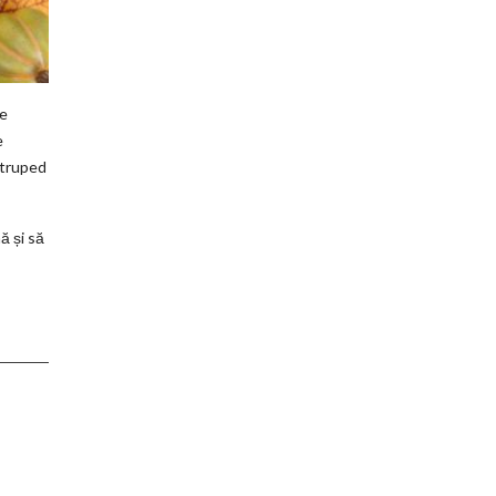
le
e
patruped
ă și să