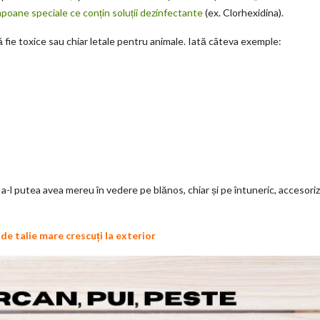
poane speciale ce conțin soluții dezinfectante
(ex. Clorhexidina).
ă fie toxice sau chiar letale pentru animale. Iată câteva exemple:
ru a-l putea avea mereu în vedere pe blănos, chiar și pe întuneric, accesori
i de talie mare crescuți la exterior