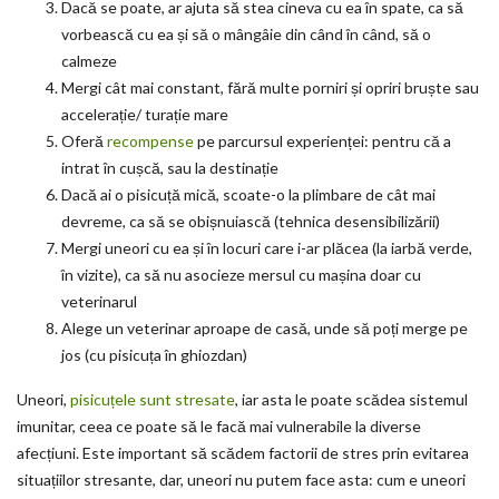
Dacă se poate, ar ajuta să stea cineva cu ea în spate, ca să
vorbească cu ea și să o mângâie din când în când, să o
calmeze
Mergi cât mai constant, fără multe porniri și opriri bruște sau
accelerație/ turație mare
Oferă
recompense
pe parcursul experienței: pentru că a
intrat în cușcă, sau la destinație
Dacă ai o pisicuță mică, scoate-o la plimbare de cât mai
devreme, ca să se obișnuiască (tehnica desensibilizării)
Mergi uneori cu ea și în locuri care i-ar plăcea (la iarbă verde,
în vizite), ca să nu asocieze mersul cu mașina doar cu
veterinarul
Alege un veterinar aproape de casă, unde să poți merge pe
jos (cu pisicuța în ghiozdan)
Uneori,
pisicuțele sunt stresate
, iar asta le poate scădea sistemul
imunitar, ceea ce poate să le facă mai vulnerabile la diverse
afecțiuni. Este important să scădem factorii de stres prin evitarea
situațiilor stresante, dar, uneori nu putem face asta: cum e uneori