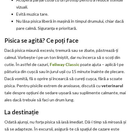
vizuali.
Evită muzica tare.
Nu lăsa pisica liberă în mașină în timpul drumului, chiar dacă
pare calmă. Siguranța e prioritară.
Pisica se agită? Ce poți face
Dacă pisica miaună excesiv, tremură sau se zbate, păstrează-ți
calmul. Vorbește-i pe un ton liniștit, dar nu încerca să o scoți din
cutie. În astfel de cazuri,
Feliway Classic
poate ajuta – aplică-l pe
păturica din cușcă sau în jurul ușii cu 15 minute înainte de plecare.
Dacă vomită, fă o oprire și încearcă să cureți cușca, fără a scoate
pisica. Pentru pisicile extrem de anxioase, discută cu
veterinarul
tale despre opțiuni de sedare ușoară sau suplimente calmante, mai
ales dacă trebuie să faci un drum lung.
La destinație
Odată ajunși, nu forța pisica să iasă imediat. Dă-i timp să miroasă și
să se adapteze. În excursii, asigură-te că spațiul de cazare este