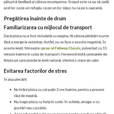
păturică familiară și câteva recompense. Scopul este ca ea să vadă
acel loc ca pe un refugiu, ca pe un loc sigur, nu ca pe o capcană.
Pregătirea înainte de drum
Familiarizarea cu mijlocul de transport
Dacă pisica nu a fost niciodată cu mașina, fă câteva plimbări scurte
fără a merge la veterinar. Astfel, nu va face o asocire negativă. În
aceste ieșiri, folosește
spray-ul Feliway Classic
, pulverizat cu 15
minute înainte în cutia de transport. Feromonii imită semnalele de
liniște pe care pisicile le emit natural, oferind o stare de calm.
Evitarea factorilor de stres
În ziua plecării:
Nu hrăni pisica cu cel puțin 2 ore înainte, pentru a preveni
răul de mașină.
Nu trage pisica cu forța în cutie. În schimb, atrage-o cu
gustări sau o jucărie.
Acoperă parțial cutia cu un prosop pentru a reduce stimulii