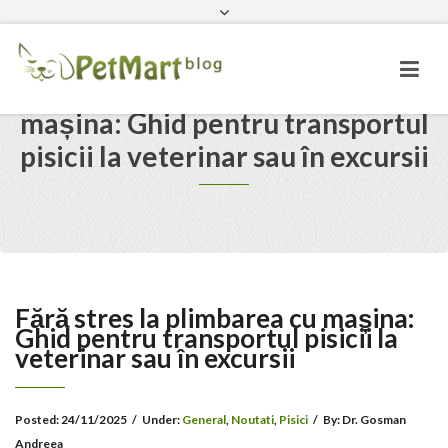
Facebook
PetMart.ro
Ai întrebari? Sună-ne
Fără stres la plimbarea cu
mașina: Ghid pentru transportul
pisicii la veterinar sau în excursii
Fără stres la plimbarea cu mașina:
Ghid pentru transportul pisicii la
veterinar sau în excursii
Posted:
24/11/2025
/
Under:
General
,
Noutati
,
Pisici
/
By:
Dr. Gosman
Andreea