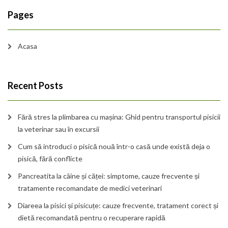
Pages
Acasa
Recent Posts
Fără stres la plimbarea cu mașina: Ghid pentru transportul pisicii
la veterinar sau în excursii
Cum să introduci o pisică nouă într-o casă unde există deja o
pisică, fără conflicte
Pancreatita la câine și căței: simptome, cauze frecvente și
tratamente recomandate de medici veterinari
Diareea la pisici și pisicuțe: cauze frecvente, tratament corect și
dietă recomandată pentru o recuperare rapidă