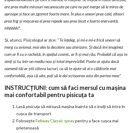
are prea multe mirosuri necunoscute pe care nu pot merge să le miros de
aproape și face un zgomot foarte mare. În plus e uneori prea cald, alteori
prea frig și mișcarea ei prea repede sau prea încet e foarte enervantă.
Hhhhhh!
”.
Și, atunci, Pisicologul ar zice: “
Te înțeleg, și mi-e mi-e frică uneori să
merg cu avionul, mai ales la decolare sau aterizare. Și dacă îmi imaginez
cum ar fi cu o rachetă, în spațiul cosmic, ar fi și mai rău. Probabil că așa te
simți și tu, într-un mediu nou și total imprevizibil. Poate ar ajuta dacă
oamenii tăi ar știi câteva lucruri, ca să te ajute să ai o călătorie mai
confortabilă, așa că uite, poți să le dai scrisoarea asta din partea mea:
”
INSTRUCȚIUNI: cum să faci mersul cu mașina
mai confortabil pentru pisicuța ta
Lasă pisicuța să miroasă mașina înainte să o inviți să intre în
cușca de transport
Folosește
Feliway Classic spray
pentru a face cușca mai
prietenoasă