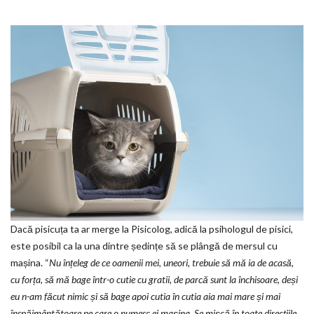
Dacă pisicuța ta ar merge la Pisicolog, adică la psihologul de pisici,
este posibil ca la una dintre ședințe să se plângă de mersul cu
mașina. “
Nu înțeleg de ce oamenii mei, uneori, trebuie să mă ia de acasă,
cu forța, să mă bage într-o cutie cu gratii, de parcă sunt la închisoare, deși
eu n-am făcut nimic și să bage apoi cutia în cutia aia mai mare și mai
înspăimântătoare pe care o numesc ei mașina. Se mișcă în toate direcțiile,