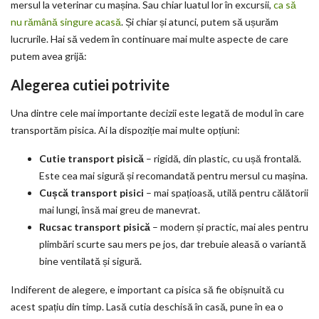
mersul la veterinar cu mașina. Sau chiar luatul lor în excursii,
ca să
nu rămână singure acasă
. Și chiar și atunci, putem să ușurăm
lucrurile. Hai să vedem în continuare mai multe aspecte de care
putem avea grijă:
Alegerea cutiei potrivite
Una dintre cele mai importante decizii este legată de modul în care
transportăm pisica. Ai la dispoziție mai multe opțiuni:
Cutie transport pisică
– rigidă, din plastic, cu ușă frontală.
Este cea mai sigură și recomandată pentru mersul cu mașina.
Cușcă transport pisici
– mai spațioasă, utilă pentru călătorii
mai lungi, însă mai greu de manevrat.
Rucsac transport pisică
– modern și practic, mai ales pentru
plimbări scurte sau mers pe jos, dar trebuie aleasă o variantă
bine ventilată și sigură.
Indiferent de alegere, e important ca pisica să fie obișnuită cu
acest spațiu din timp. Lasă cutia deschisă în casă, pune în ea o