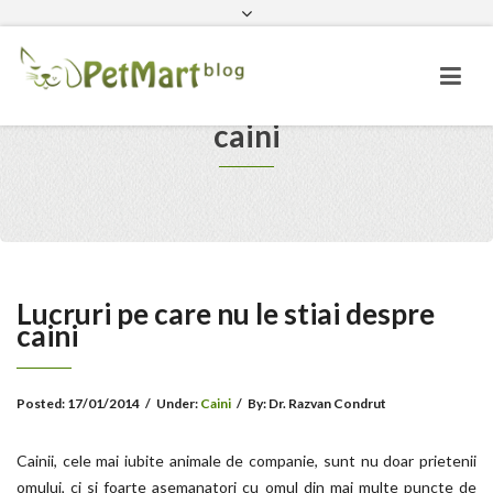
Facebook
PetMart.ro
Ai întrebari? Sună-ne
Lucruri pe care nu le stiai despre
caini
Lucruri pe care nu le stiai despre
caini
Posted:
17/01/2014
/
Under:
Caini
/
By:
Dr. Razvan Condrut
Cainii, cele mai iubite animale de companie, sunt nu doar prietenii
omului, ci si foarte asemanatori cu omul din mai multe puncte de