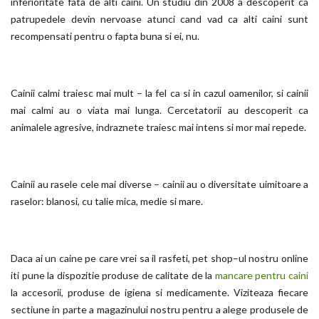
inferioritate fata de alti caini. Un studiu din 2008 a descoperit ca
patrupedele devin nervoase atunci cand vad ca alti caini sunt
recompensati pentru o fapta buna si ei, nu.
Cainii calmi traiesc mai mult – la fel ca si in cazul oamenilor, si cainii
mai calmi au o viata mai lunga. Cercetatorii au descoperit ca
animalele agresive, indraznete traiesc mai intens si mor mai repede.
Cainii au rasele cele mai diverse – cainii au o diversitate uimitoare a
raselor: blanosi, cu talie mica, medie si mare.
Daca ai un caine pe care vrei sa il rasfeti, pet shop–ul nostru online
iti pune la dispozitie produse de calitate de la
mancare pentru caini
la accesorii, produse de igiena si medicamente. Viziteaza fiecare
sectiune in parte a magazinului nostru pentru a alege produsele de